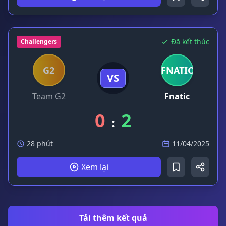
Đã kết thúc
Challengers
G2
FNATIC
VS
Team G2
Fnatic
0
2
:
28 phút
11/04/2025
Xem lại
Tải thêm kết quả