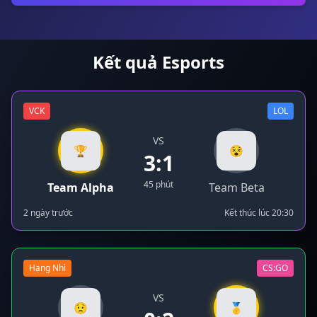
Kết quả Esports
VCK
LOL
VS
🏆
😵
3:1
45 phút
Team Alpha
Team Beta
2 ngày trước
Kết thúc lúc 20:30
Hạng Nhì
CS:GO
VS
😟
🥇